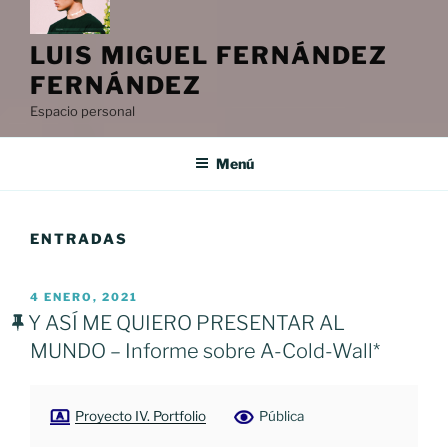
LUIS MIGUEL FERNÁNDEZ
FERNÁNDEZ
Espacio personal
Menú
ENTRADAS
PUBLICADO
4 ENERO, 2021
EL
Y ASÍ ME QUIERO PRESENTAR AL
MUNDO – Informe sobre A-Cold-Wall*
Proyecto IV. Portfolio
Pública